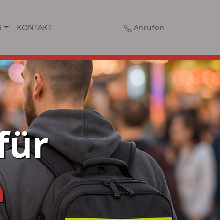
S
KONTAKT
Anrufen
für
en