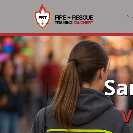
ST
Sa
V